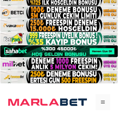
İçeriğe
atla
Menü