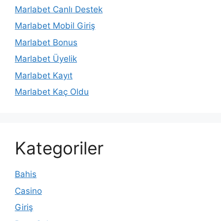
Marlabet Canlı Destek
Marlabet Mobil Giriş
Marlabet Bonus
Marlabet Üyelik
Marlabet Kayıt
Marlabet Kaç Oldu
Kategoriler
Bahis
Casino
Giriş