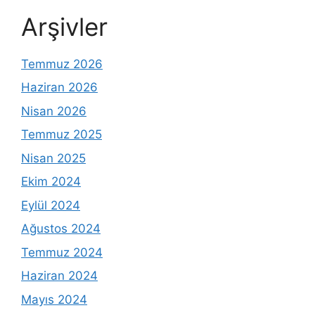
Arşivler
Temmuz 2026
Haziran 2026
Nisan 2026
Temmuz 2025
Nisan 2025
Ekim 2024
Eylül 2024
Ağustos 2024
Temmuz 2024
Haziran 2024
Mayıs 2024