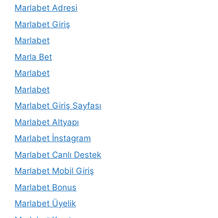
Marlabet Adresi
Marlabet Giriş
Marlabet
Marla Bet
Marlabet
Marlabet
Marlabet Giriş Sayfası
Marlabet Altyapı
Marlabet İnstagram
Marlabet Canlı Destek
Marlabet Mobil Giriş
Marlabet Bonus
Marlabet Üyelik