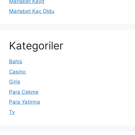
Marlabet Kayıt
Marlabet Kaç Oldu
Kategoriler
Bahis
Casino
Giriş
Para Çekme
Para Yatırma
Tv