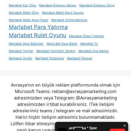
Marlabet Kaç Oldu
Marlabet Kullanıcı Adresi
Marlabet Kullanıcı Girişi
Marlabet Mobil Giriş
Marlabet Mobil Kayıt Sorunu
Marlabet Mobil Kayıt İşlem
Marlabet Online Bahisler
Marlabet Para Yatırma
Marlabet Rulet Oyunu
Marlabet Sitesi İşlemler
Marlabet Spor Bahisleri
Marla Bet Spor Bahsi
Marlabet Tv
Marlabet Twitter
Marlabet Çevrimiçi Yardım
Marlabet Üye Adresi
Marlabet Üyelik
Marlabet İnstagram
Marlabet Şikayet
Avrasya'nın en büyük reklam platformunda olmak için
Microsoft Teams:
reklam@avrasyamarketing.com
adresimizden veya Telegram: @Avrasyamarketing
adresimizden irtibat kurabilirsiniz. (Tek iletişim
adreslerimiz teams / telegram ve mail adresimizdir.
Harici hiçbir iletişim adresimiz bulunmamaktadır.
Lütfen itibar etmeyiniz.) Türkiye yasalarına göre 7258
sayılı kanun uyarınca yasa dışı bahis oynamanın