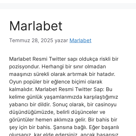
Marlabet
Temmuz 28, 2025
yazar
Marlabet
Marlabet Resmi Twitter sapı oldukça riskli bir
pozisyondur. Herhangi bir sınır olmadan
maaşınızı sürekli olarak artırmak bir hatadır.
Oyun popüler bir eğlence biçimi olarak
kalmalıdır. Marlabet Resmi Twitter Sap: Bu
kelime günlük yaşamlarımızda karşılaştığımız
yabancı bir dildir. Sonuç olarak, bir casinoyu
düşündüğümüzde, belirli düşünceler ve
görüntüler hemen aklımıza gelir. Bir bahis bir
şey için bir bahis. Şansına bağlı. Eğer başarılı
olursanız, kar elde edersiniz, ancak başarısız