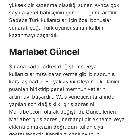
yüksek bir kazanma olasılığı sunar. Ayrıca çok
sayıda yerel bahisçinin görünürlüğünü arttırır.
Sadece Türk kullanıcıları için özel bonuslar
sunarak çoğu Türk oyuncusunun kalbini
kazanmayı başardık.
Marlabet Güncel
Şu ana kadar adres değiştirme veya
kullanıcılarımıza zarar verme gibi bir sorunla
karşılaşmadık. Bu yaklaşımı izleyerek kullanıcı
puanları biriktirip genel memnuniyetlerini
artırmayı başardık. Web yöneticisi tarafından
yapılan son değişiklik, giriş adresini
Marlabet.com olarak değiştirdi. Güncellenen
Marlabet giriş adresi, herhangi bir ek tema veya
eklenti olmaksızın doğrudan kullanıcıya
gösterilecektir. Kendinizi canlı oyunun