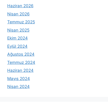
Haziran 2026
Nisan 2026
Temmuz 2025
Nisan 2025
Ekim 2024
Eylül 2024
Ağustos 2024
Temmuz 2024
Haziran 2024
Mayıs 2024
Nisan 2024