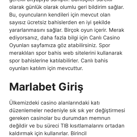
olarak günlük olarak olumlu geri bildirim sağlar.
Bu, oyuncuların kendileri için mevcut olan
sayısız ücretsiz bahislerden en iyi şekilde
yararlanmasını sağlar. Birçok oyun içerir. Merak
ediyorsanız, daha fazla bilgi için Canlı Casino
Oyunları sayfamıza göz atabilirsiniz. Spor
meraklıları spor bahis web sitelerini kullanarak
spor bahislerine katılabilirler. Canlı bahis
oyunları katılım için mevcuttur.
Marlabet Giriş
Ülkemizdeki casino alanlarındaki katı
düzenlemeler nedeniyle sık sık yer değiştirmesi
gereken casinolar bu durumdan memnun
değildir ve bu süreci TIB kısıtlamalarını ortadan
kaldırmak için kullanırlar. Birincil