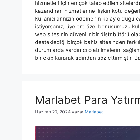
hizmetleri için en çok talep edilen siteler
kazandıran hizmetlerine ilişkin kötü değerl
Kullanıcılarınızın ödemenin kolay olduğu ca
istiyorsanız, üyelere özel bonusumuzu kull
web sitesinin güvenilir bir distribütörü ola
desteklediği birçok bahis sitesinden farkl
durumlarda yardımcı olabilmelerini sağlam
bir ekip kurarak adından söz ettirmiştir.
Marlabet Para Yatır
Haziran 27, 2024
yazar
Marlabet