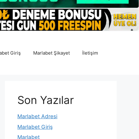
abet Giriş
Marlabet Şikayet
İletişim
Son Yazılar
Marlabet Adresi
Marlabet Giriş
Marlabet