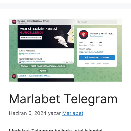
Marlabet Telegram
Haziran 6, 2024
yazar
Marlabet
Marlabet Telegram halinde iptal işlemini