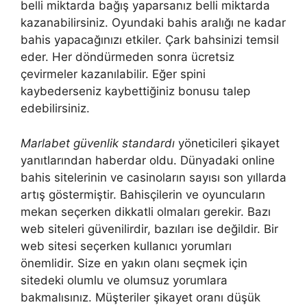
belli miktarda bağış yaparsanız belli miktarda
kazanabilirsiniz. Oyundaki bahis aralığı ne kadar
bahis yapacağınızı etkiler. Çark bahsinizi temsil
eder. Her döndürmeden sonra ücretsiz
çevirmeler kazanılabilir. Eğer spini
kaybederseniz kaybettiğiniz bonusu talep
edebilirsiniz.
Marlabet güvenlik standardı
yöneticileri şikayet
yanıtlarından haberdar oldu. Dünyadaki online
bahis sitelerinin ve casinoların sayısı son yıllarda
artış göstermiştir. Bahisçilerin ve oyuncuların
mekan seçerken dikkatli olmaları gerekir. Bazı
web siteleri güvenilirdir, bazıları ise değildir. Bir
web sitesi seçerken kullanıcı yorumları
önemlidir. Size en yakın olanı seçmek için
sitedeki olumlu ve olumsuz yorumlara
bakmalısınız. Müşteriler şikayet oranı düşük