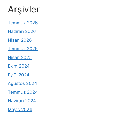
Arşivler
Temmuz 2026
Haziran 2026
Nisan 2026
Temmuz 2025
Nisan 2025
Ekim 2024
Eylül 2024
Ağustos 2024
Temmuz 2024
Haziran 2024
Mayıs 2024