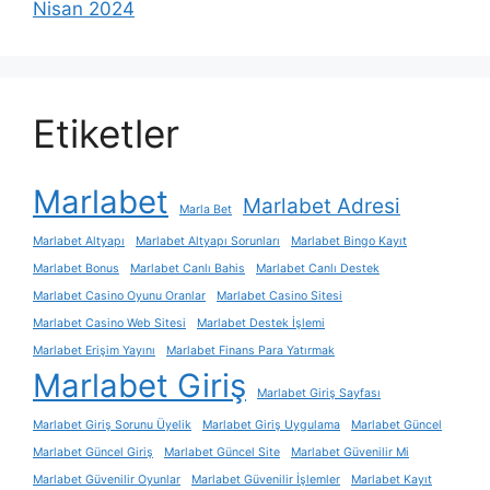
Nisan 2024
Etiketler
Marlabet
Marlabet Adresi
Marla Bet
Marlabet Altyapı
Marlabet Altyapı Sorunları
Marlabet Bingo Kayıt
Marlabet Bonus
Marlabet Canlı Bahis
Marlabet Canlı Destek
Marlabet Casino Oyunu Oranlar
Marlabet Casino Sitesi
Marlabet Casino Web Sitesi
Marlabet Destek İşlemi
Marlabet Erişim Yayını
Marlabet Finans Para Yatırmak
Marlabet Giriş
Marlabet Giriş Sayfası
Marlabet Giriş Sorunu Üyelik
Marlabet Giriş Uygulama
Marlabet Güncel
Marlabet Güncel Giriş
Marlabet Güncel Site
Marlabet Güvenilir Mi
Marlabet Güvenilir Oyunlar
Marlabet Güvenilir İşlemler
Marlabet Kayıt