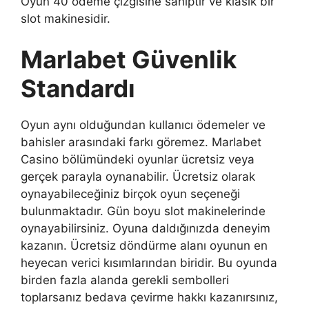
Oyun 40 ödeme çizgisine sahiptir ve klasik bir
slot makinesidir.
Marlabet Güvenlik
Standardı
Oyun aynı olduğundan kullanıcı ödemeler ve
bahisler arasındaki farkı göremez. Marlabet
Casino bölümündeki oyunlar ücretsiz veya
gerçek parayla oynanabilir. Ücretsiz olarak
oynayabileceğiniz birçok oyun seçeneği
bulunmaktadır. Gün boyu slot makinelerinde
oynayabilirsiniz. Oyuna daldığınızda deneyim
kazanın. Ücretsiz döndürme alanı oyunun en
heyecan verici kısımlarından biridir. Bu oyunda
birden fazla alanda gerekli sembolleri
toplarsanız bedava çevirme hakkı kazanırsınız,