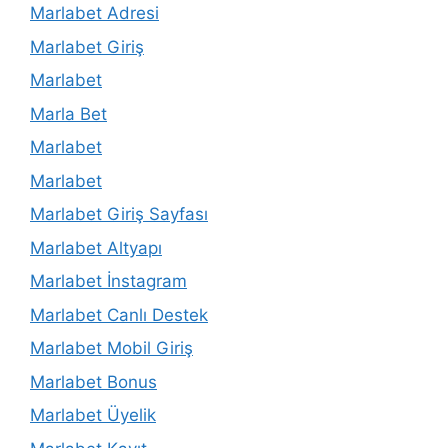
Marlabet Adresi
Marlabet Giriş
Marlabet
Marla Bet
Marlabet
Marlabet
Marlabet Giriş Sayfası
Marlabet Altyapı
Marlabet İnstagram
Marlabet Canlı Destek
Marlabet Mobil Giriş
Marlabet Bonus
Marlabet Üyelik