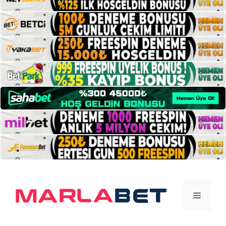
İçeriğe
atla
Menü