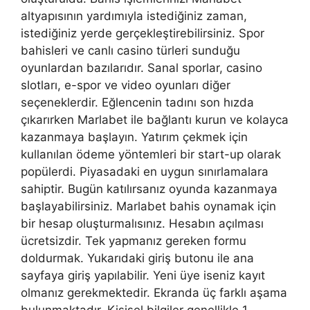
altyapısının yardımıyla istediğiniz zaman,
istediğiniz yerde gerçekleştirebilirsiniz. Spor
bahisleri ve canlı casino türleri sunduğu
oyunlardan bazılarıdır. Sanal sporlar, casino
slotları, e-spor ve video oyunları diğer
seçeneklerdir. Eğlencenin tadını son hızda
çıkarırken Marlabet ile bağlantı kurun ve kolayca
kazanmaya başlayın. Yatırım çekmek için
kullanılan ödeme yöntemleri bir start-up olarak
popülerdi. Piyasadaki en uygun sınırlamalara
sahiptir. Bugün katılırsanız oyunda kazanmaya
başlayabilirsiniz. Marlabet bahis oynamak için
bir hesap oluşturmalısınız. Hesabın açılması
ücretsizdir. Tek yapmanız gereken formu
doldurmak. Yukarıdaki giriş butonu ile ana
sayfaya giriş yapılabilir. Yeni üye iseniz kayıt
olmanız gerekmektedir. Ekranda üç farklı aşama